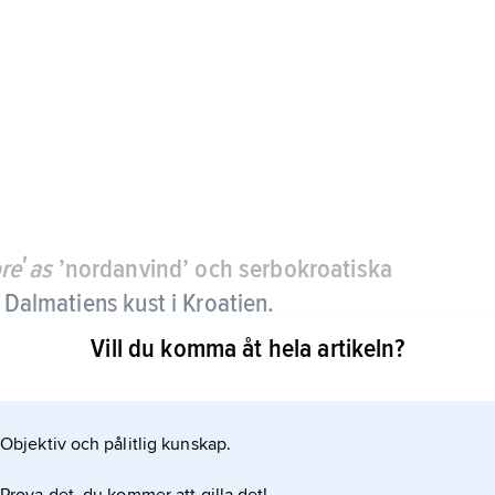
reʹas
’nordanvind’ och serbokroatiska
d Dalmatiens kust i Kroatien.
Vill du komma åt hela artikeln?
nnanför kusten bringas att strömma utför de branta
kusten, där vindar med stormstyrka uppträder.
Objektiv och pålitlig kunskap.