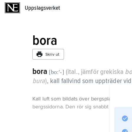
Uppslagsverket
Uppslagsverket
bora
Skriv ut
bora
(ital., jämför grekiska
bo
[bo:ʹ-]
bura
)
, kall fallvind som uppträder vi
Kall luft som bildats över bergsplatåerna i
bergssidorna. Den rör sig snabbt ned till 