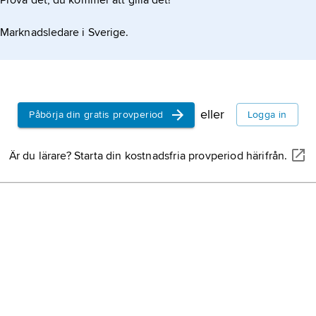
Prova det, du kommer att gilla det!
Marknadsledare i Sverige.
eller
Påbörja din gratis provperiod
Logga in
Är du lärare? Starta din kostnadsfria provperiod härifrån.