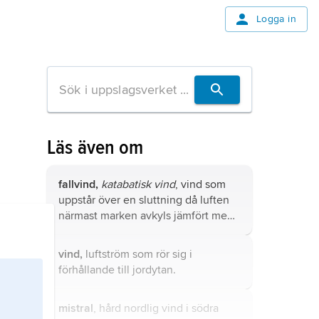
Logga in
Läs även om
fallvind,
katabatisk vind
, vind som
uppstår över en sluttning då luften
närmast marken avkyls jämfört med
samma nivå på något avstånd ut från
sluttningen.
vind,
luftström som rör sig i
förhållande till jordytan.
mistral
, hård nordlig vind i södra