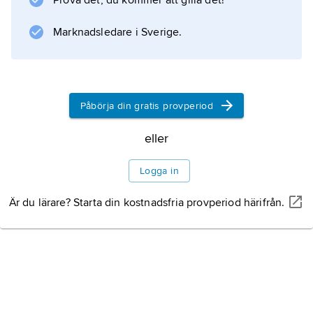
Prova det, du kommer att gilla det!
Marknadsledare i Sverige.
Information om artikeln
Påbörja din gratis provperiod
eller
Logga in
Är du lärare? Starta din kostnadsfria provperiod härifrån.