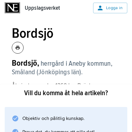
Uppslagsverket
Uppslagsverket
Logga in
Bordsjö
Bordsjö,
herrgård i Aneby kommun,
Småland (Jönköpings län).
Åtminstone sedan 1360 har B. ägts av
Vill du komma åt hela artikeln?
medlemmar av släkten Bonde. Den
nuvarande karolinska herrgårdsanläggningen
av timmer torde härstamma från 1600-talets
slut. Salongen har takmålningar från omkring
Objektiv och pålitlig kunskap.
1740.