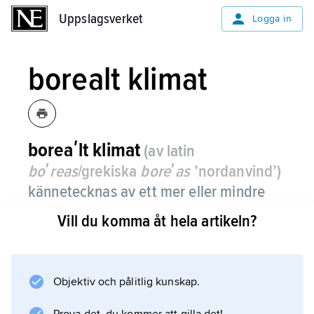
Uppslagsverket
Uppslagsverket
Logga in
borealt klimat
boreaʹlt klimat
(av latin
boʹreas
/grekiska
boreʹas
’nordanvind’)
kännetecknas av ett mer eller mindre
sammanhängande snötäcke under
Vill du komma åt hela artikeln?
vintern.
Det sammanfaller i stort med
kalltempererat fuktigt klimat
Objektiv och pålitlig kunskap.
enligt Köppens klimatklassificering.