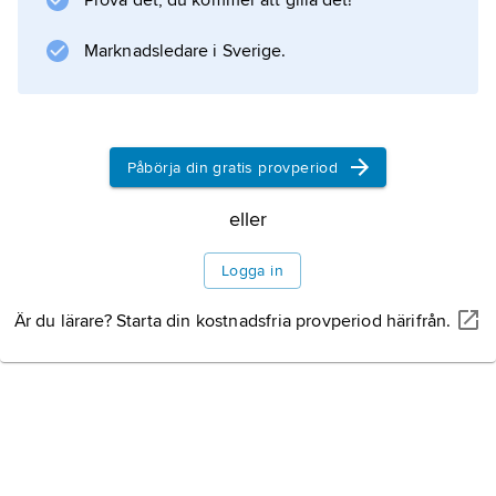
Prova det, du kommer att gilla det!
Marknadsledare i Sverige.
Information om artikeln
Påbörja din gratis provperiod
eller
Logga in
Är du lärare? Starta din kostnadsfria provperiod härifrån.