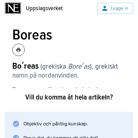
Uppslagsverket
Uppslagsverket
Logga in
Boreas
Boʹreas
(grekiska
Boreʹas
),
grekiskt
namn på nordanvinden.
Boreas personifierades och dyrkades som
Vill du komma åt hela artikeln?
gud, bl.a. i Athen, som han ansågs ha hjälpt i
slaget vid Artemision.
Objektiv och pålitlig kunskap.
Information om artikeln