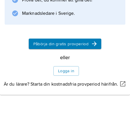
Prova det, du kommer att gilla det!
Marknadsledare i Sverige.
Påbörja din gratis provperiod
eller
Logga in
Är du lärare? Starta din kostnadsfria provperiod härifrån.