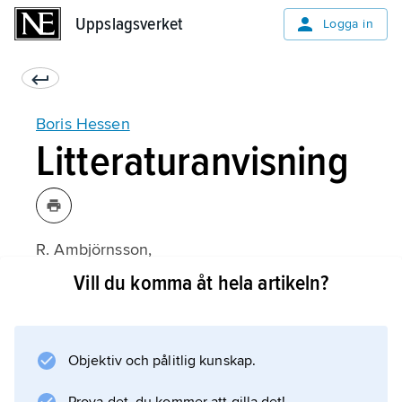
Uppslagsverket
Uppslagsverket
Logga in
Boris Hessen
Litteraturanvisning
R. Ambjörnsson,
Idé och lärdom
Vill du komma åt hela artikeln?
(1972).
Objektiv och pålitlig kunskap.
Information om artikeln