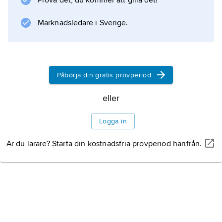
Prova det, du kommer att gilla det!
Marknadsledare i Sverige.
Påbörja din gratis provperiod
eller
Logga in
Är du lärare? Starta din kostnadsfria provperiod härifrån.