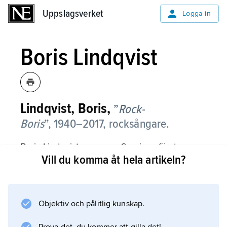
Uppslagsverket
Uppslagsverket
Logga in
Boris Lindqvist
Lindqvist, Boris,
”
Rock-
Boris
”,
1940–2017, rocksångare.
Boris Lindqvist var en av Sveriges första
Vill du komma åt hela artikeln?
rockartister och tonårsidoler. 1957 blev han
medlem i Rock-Ragges band The Four
Comets, och året därpå var han soloartist med
eget band, The Jailers. Som sångare i
Objektiv och pålitlig kunskap.
gruppen Telstars gjorde han den officiella