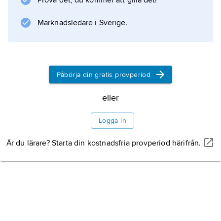
Prova det, du kommer att gilla det!
låten inför högertrafikomläggningen, ”Håll dig
till höger, Svensson” (1967).
Marknadsledare i Sverige.
Information om artikeln
Påbörja din gratis provperiod
eller
Logga in
Är du lärare? Starta din kostnadsfria provperiod härifrån.