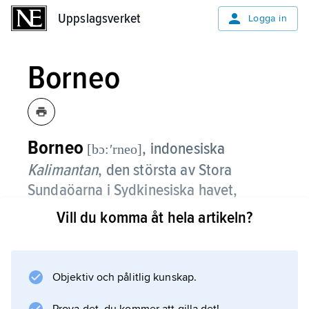
Uppslagsverket
Uppslagsverket
Logga in
Borneo
Borneo
, indonesiska
[bɔ:ʹrneo]
Kalimantan
,
den största av Stora
Sundaöarna i Sydkinesiska havet,
världens till storleken tredje ö (efter
Vill du komma åt hela artikeln?
Grönland och Nya Guinea); 755 000
2
km
, 21,2 miljoner invånare (2014).
Objektiv och pålitlig kunskap.
Borneo är delat mellan olika länder. I norr finns
Sabah (74 000 km