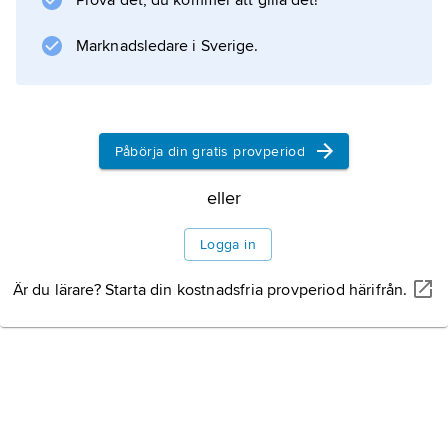
Prova det, du kommer att gilla det!
Marknadsledare i Sverige.
Information om artikeln
Påbörja din gratis provperiod
eller
Logga in
Är du lärare? Starta din kostnadsfria provperiod härifrån.