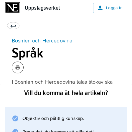
Uppslagsverket
Uppslagsverket
Logga in
Bosnien och Hercegovina
Språk
I Bosnien och Hercegovina talas štokaviska
dialekter av det sydslaviska språk som tidigare
Vill du komma åt hela artikeln?
kallades serbokroatiska eller kroatoserbiska
och i dag ibland centralsydslaviska.
Serbokroatiskan har fyra huvuddialekter:
Objektiv och pålitlig kunskap.
štokaviska, čakaviska, kajkaviska och
torlakiska.