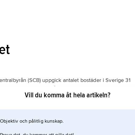
et
centralbyrån (SCB) uppgick antalet bostäder i Sverige 31
knappt 42 procent i småhus, nästan 52 procent i
Vill du komma åt hela artikeln?
t i specialbostäder samt mindre än 2 procent i övriga
knas framför allt bostäder
Objektiv och pålitlig kunskap.