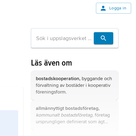
Logga in
Läs även om
bostadskooperation,
byggande och
förvaltning av bostäder i kooperativ
föreningsform.
allmännyttigt bostadsföretag,
kommunalt bostadsföretag
, företag
ursprungligen definierat som ägt
eller kontrollerat av en kommun och
förvaltande bostadsfastigheter utan