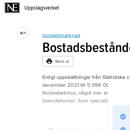
Uppslagsverket
Uppslagsverket
bostadsmarknad
Bostadsbestånd
Skriv ut
Enligt uppskattningar från Statistiska 
december 2021 till 5 096 007, varav 
flerbostadshus, något mer än 5 procen
boendeformer. Som specialbostäder rä