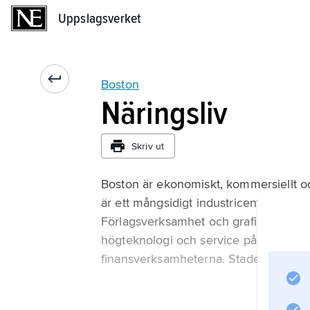
Uppslagsverket
Uppslagsverket
Boston
Näringsliv
Skriv ut
Boston är ekonomiskt, kommersiellt o
är ett mångsidigt industricentrum (meta
Förlagsverksamhet och grafisk industr
högteknologi och service pågår. Viktiga
finansverksamheterna. Staden har stor