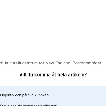
ch kulturellt centrum för New England. Bostonområdet
ll-, elektronik- och livsmedelsindustri).
Vill du komma åt hela artikeln?
i har stor betydelse. En strukturomvandling mot
st i Bostons näringsliv är försäkrings-, bank- och
 hamn och internationell flygplats (Logan
Objektiv och pålitlig kunskap.