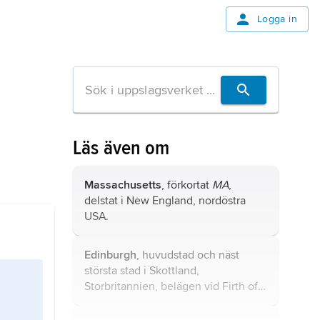
Logga in
Läs även om
Massachusetts
, förkortat
MA
,
delstat i New England, nordöstra
USA.
Edinburgh
, huvudstad och näst
största stad i Skottland,
Storbritannien, belägen vid Firth of
Forth; 505 300 invånare (2021).