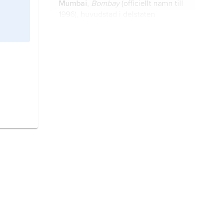
Mumbai
,
Bombay
(officiellt namn till
1996), huvudstad i delstaten
Maharashtra, Indien; 12,5 miljoner
invånare (2011), i stadsområdet 21,0
miljoner (2015).
Kristianstad,
kommun och tätort i
Skåne (Skåne län).
York
, stad i North Yorkshire, norra
England, Storbritannien; 160 700
invånare (2016).
San Francisco
, stad i delstaten
Kalifornien, USA; 874 000 invånare
(2020), i storstadsområdet 4,6
miljoner invånare.
Caracas
, huvudstad i Venezuela; 2,1
miljoner invånare (2019).