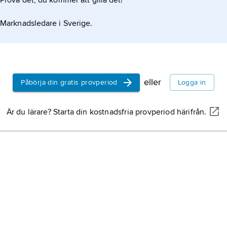
Prova det, du kommer att gilla det!
Marknadsledare i Sverige.
eller
Påbörja din gratis provperiod
Logga in
Är du lärare? Starta din kostnadsfria provperiod härifrån.