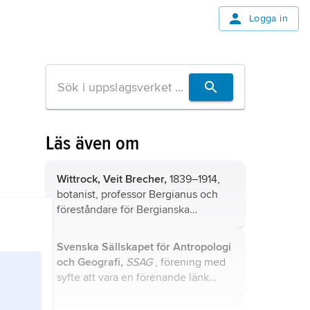
Logga in
Läs även om
Wittrock, Veit Brecher,
1839–1914,
botanist, professor Bergianus och
föreståndare för Bergianska
stiftelsen 1879–1914 samt intendent
vid Naturhistoriska riksmuseet i
Svenska Sällskapet för Antropologi
Stockholm 1879–1904.
och Geografi,
SSAG
, förening med
syfte att vara en förenande länk
mellan forskning och allmänhet
inom ämnena geografi och