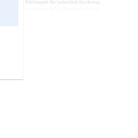
Sällskapet för judaistisk forskning
antropologi.
grundades 1973 i Stockholm för att
främja judaistisk forskning.
Laurentius Petri Sällskapet
för
svenskt gudstjänstliv,
sammanslutning inom Svenska
kyrkan, bildad 1941.
Sällskapet Bokvännerna i Finland
grundades 1953 i syfte att stimulera
intresset för ”den goda och vackra
boken” genom föredrag och
utställningar.
Handelshögskolan i Stockholm,
Sveriges äldsta handelshögskola,
öppnad 1909.
Stockholm Environment Institute,
SEI
, internationellt forskningsinstitut
för miljöfrågor av lokal till global