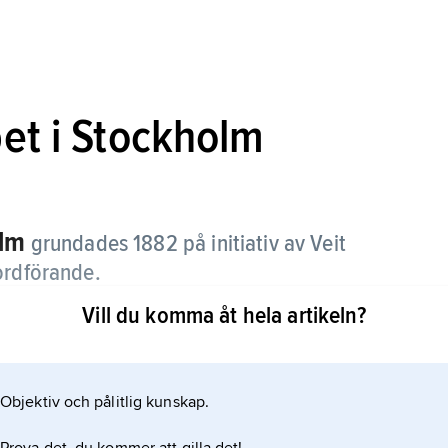
pet i Stockholm
olm
grundades 1882 på initiativ av Veit
ordförande.
Vill du komma åt hela artikeln?
ar och exkursioner. Referat av verksamheten
Objektiv och pålitlig kunskap.