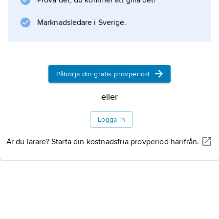
Prova det, du kommer att gilla det!
Marknadsledare i Sverige.
Påbörja din gratis provperiod
eller
Logga in
Är du lärare? Starta din kostnadsfria provperiod härifrån.