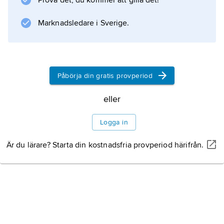
Prova det, du kommer att gilla det!
Marknadsledare i Sverige.
Information om artikeln
Påbörja din gratis provperiod
eller
Logga in
Är du lärare? Starta din kostnadsfria provperiod härifrån.