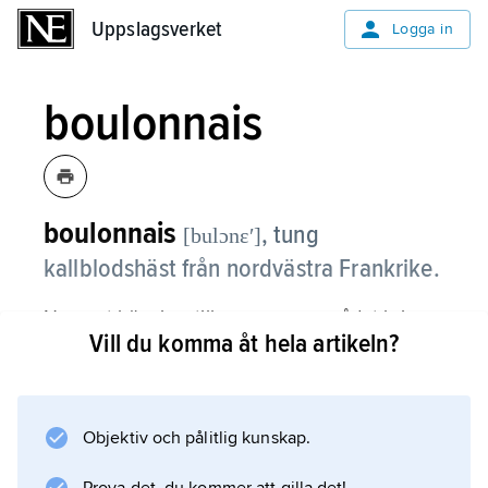
Uppslagsverket
Uppslagsverket
Logga in
boulonnais
boulonnais
,
tung
[bulɔnɛʹ]
kallblodshäst från nordvästra Frankrike.
Namnet hänvisar till ursprungsområdet kring
Vill du komma åt hela artikeln?
staden Boulogne-sur-Mer. Det finns två typer
av boulonnais, en mindre och rörligare som är
mellan 150 och 160 cm i mankhöjd och en
tyngre mellan 160 och 170 cm. I dag är den
Objektiv och pålitlig kunskap.
tyngre typen vanligast.