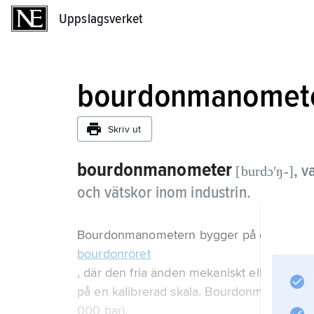
Uppslagsverket
Uppslagsverket
bourdonmanomet
Skriv ut
bourdonmanometer
,
v
[burdɔʹŋ-]
och vätskor inom industrin.
Bourdonmanometern bygger på egenskap
bourdonröret
, där den fria änden mekaniskt eller elektri
på en kalibrerad skala. Bourdonmanometer
000 bar).