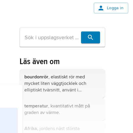
Logga in
Läs även om
bourdonrör
, elastiskt rör med
mycket liten väggtjocklek och
elliptiskt tvärsnitt, använt i
tryckmätare.
temperatur
, kvantitativt mått på
graden av värme.
Afrika,
jordens näst största