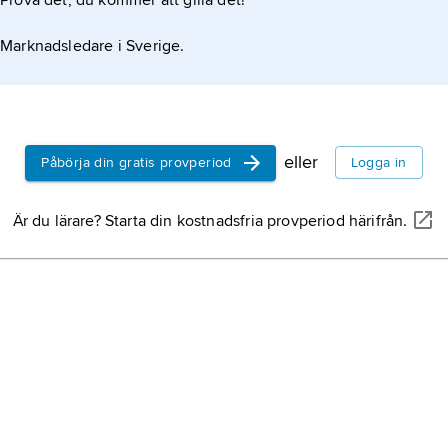
Prova det, du kommer att gilla det!
Marknadsledare i Sverige.
eller
Påbörja din gratis provperiod
Logga in
Är du lärare? Starta din kostnadsfria provperiod härifrån.