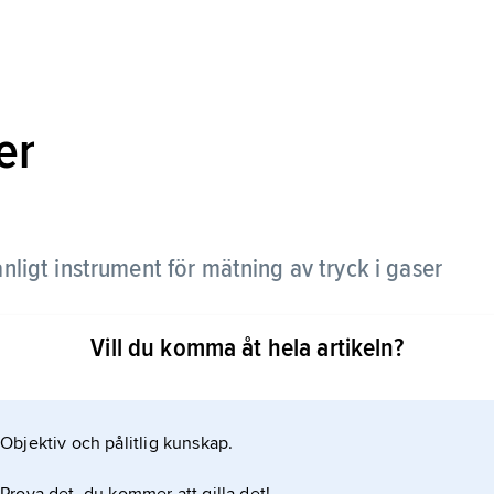
er
anligt instrument för mätning av tryck i gaser
Vill du komma åt hela artikeln?
erna hos
skt kopplats till en visaranordning. Trycket avläses
Objektiv och pålitlig kunskap.
n fungerar i tryckområdet 1 kPa–100 MPa (0,01–1