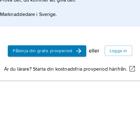
Prova det, du kommer att gilla det!
Marknadsledare i Sverige.
eller
Påbörja din gratis provperiod
Logga in
Är du lärare? Starta din kostnadsfria provperiod härifrån.