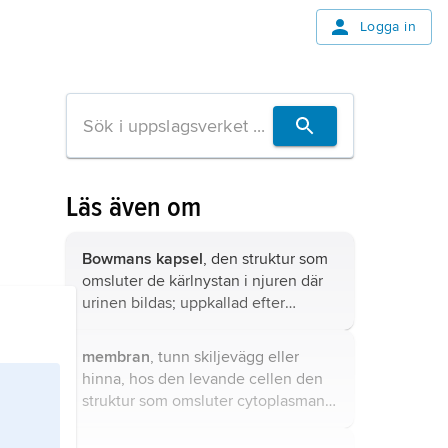
Logga in
Läs även om
Bowmans kapsel
, den struktur som
omsluter de kärlnystan i njuren där
urinen bildas; uppkallad efter
William
Bowman
.
membran
, tunn skiljevägg eller
hinna, hos den levande cellen den
struktur som omsluter cytoplasman
och avgränsar den från den yttre
miljön (cellmembran,