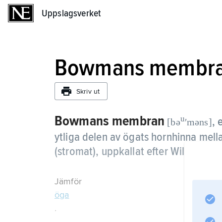
Uppslagsverket
Uppslagsverket
Bowmans membr
Skriv ut
Bowmans membran
u
,
e
[bə
ʹməns]
ytliga delen av ögats hornhinna mel
(stromat), uppkallat efter William
Bo
Jämför
öga
.