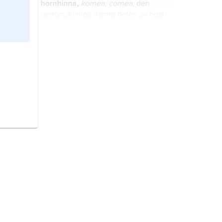
hornhinna,
kornea
,
cornea
, den
plasmamembran) samt de strukturer
genomskinliga främre delen av ögat
som avgränsar organeller inuti
med en diameter av 11 mm och en
cellen; en äldre benämning är
tjocklek av 1 mm i ytterdelen och 0,5
enhetsmembran
.
mm i centrum.
öga,
hos djur (inklusive människan)
ett organ som förmedlar synintryck.
hud,
det organ som utgör kroppens
skyddande skikt mot omvärlden.
bindväv,
vävnad som håller samman
celler, organ och andra
vävnadsstrukturer.
skelettmuskulatur,
sammanfattande
benämning på muskulaturen i
människokroppens rörelseapparat
(och motsvarande muskler hos andra
ryggradsdjur).