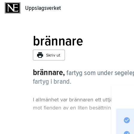
Uppslagsverket
Uppslagsverket
brännare
Skriv ut
brännare,
fartyg som under segelepo
fartyg i brand.
I allmänhet var brännaren ett uttjänt far
mot fienden av en liten besättning, som h