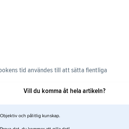
kens tid användes till att sätta fientliga
Vill du komma åt hela artikeln?
tyg som fylldes med brännbara ämnen och seglades
akade fast brännaren och antände den.
Objektiv och pålitlig kunskap.