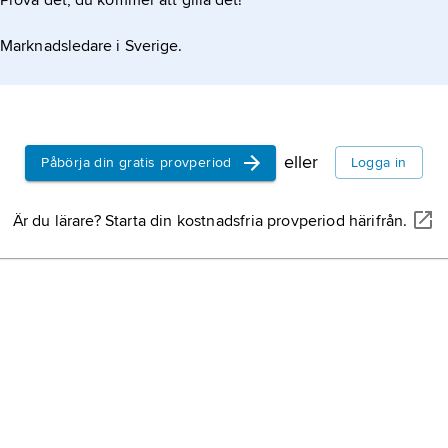
Prova det, du kommer att gilla det!
Marknadsledare i Sverige.
eller
Påbörja din gratis provperiod
Logga in
Är du lärare? Starta din kostnadsfria provperiod härifrån.