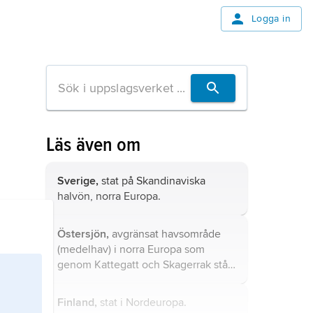
Logga in
Läs även om
Sverige,
stat på Skandinaviska
halvön, norra Europa.
Östersjön,
avgränsat havsområde
(medelhav) i norra Europa som
genom Kattegatt och Skagerrak står
i förbindelse med Nordsjön och
Atlanten.
Finland,
stat i Nordeuropa.