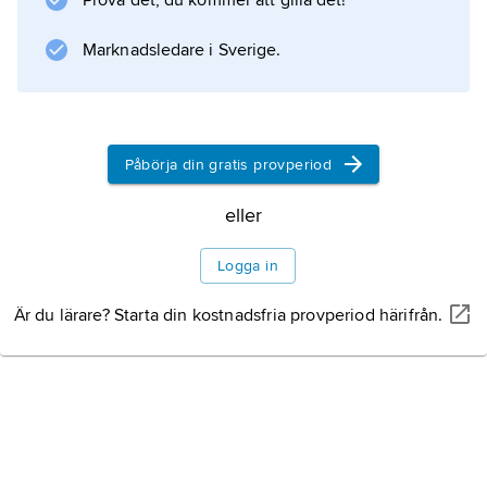
Prova det, du kommer att gilla det!
samt på nationell lagstiftning. De viktigaste
kodifikationerna är civillagen, handelslagen,
Marknadsledare i Sverige.
strafflagen, civilprocesslagen och
Påbörja din gratis provperiod
Information om artikeln
eller
Logga in
Är du lärare? Starta din kostnadsfria provperiod härifrån.