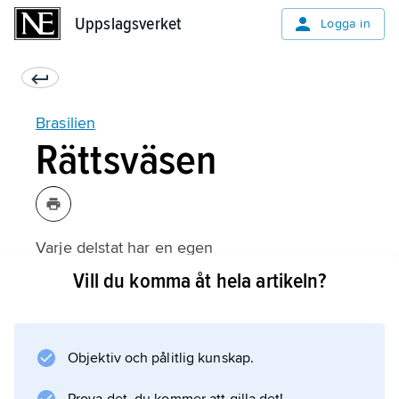
Uppslagsverket
Uppslagsverket
Logga in
Brasilien
Rättsväsen
Varje delstat har en egen
domstolsorganisation, vartill kommer bl.a. den
Vill du komma åt hela artikeln?
federala Högsta domstolen, den federala
Överdomstolen, federala regionala domstolar,
arbetsdomstolar och militära domstolar. Den
Objektiv och pålitlig kunskap.
materiella rätten bygger på den av romersk
och fransk rätt inspirerade portugisiska rätten