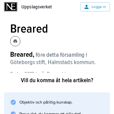
Uppslagsverket
Uppslagsverket
Logga in
Breared
Breared,
före detta församling i
Göteborgs stift, Halmstads kommun.
Sedan 2013 ingår Breared i
Vill du komma åt hela artikeln?
Snöstorps församling
. Området består av kuperad och mossrik
skogsbygd i och kring Simlångsdalen.
Objektiv och pålitlig kunskap.