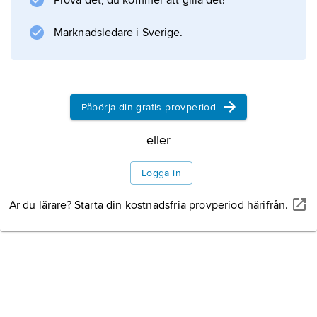
Prova det, du kommer att gilla det!
Information om artikeln
Marknadsledare i Sverige.
Påbörja din gratis provperiod
eller
Logga in
Är du lärare? Starta din kostnadsfria provperiod härifrån.