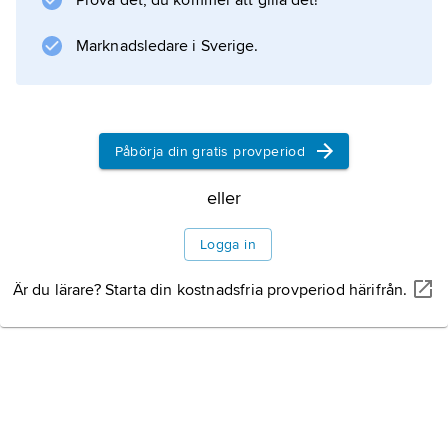
Prova det, du kommer att gilla det!
Blekinge flygflottilj (F 17).
Marknadsledare i Sverige.
Information om artikeln
Påbörja din gratis provperiod
eller
Logga in
Är du lärare? Starta din kostnadsfria provperiod härifrån.