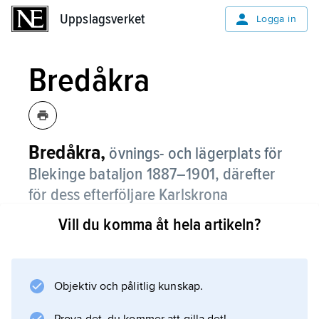
Uppslagsverket
Uppslagsverket
Logga in
Bredåkra
Bredåkra,
övnings- och lägerplats för
Blekinge bataljon 1887–1901, därefter
för dess efterföljare Karlskrona
grenadjärregemente 1902–06.
Vill du komma åt hela artikeln?
Bredåkra, beläget vid Kallinge norr om
Ronneby i Blekinge, är Sveriges sist i bruk
tagna militära lägerplats av permanent
Objektiv och pålitlig kunskap.
karaktär. Till Bredåkra lokaliserades 1944