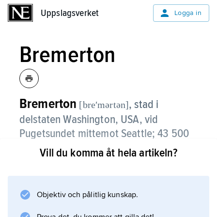
Uppslagsverket
Uppslagsverket
Logga in
Bremerton
Bremerton
,
stad i
[breʹmərtən]
delstaten Washington, USA, vid
Pugetsundet mittemot Seattle; 43 500
invånare (2020).
Vill du komma åt hela artikeln?
Bremerton grundades 1891 i samband med
anläggandet av ett örlogsvarv och blev senare
den norra hemmabasen för USA:s
Objektiv och pålitlig kunskap.
stillahavsflotta. Staden växte snabbt under