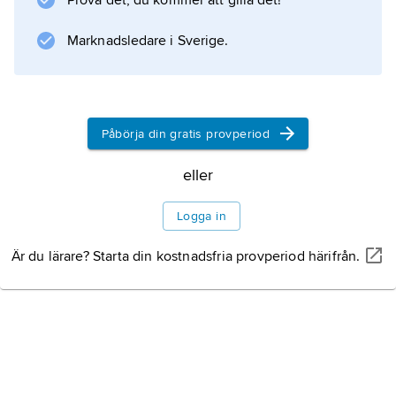
Prova det, du kommer att gilla det!
andra världskriget på grund av den marina
krigsindustrin.
Marknadsledare i Sverige.
Information om artikeln
Påbörja din gratis provperiod
eller
Logga in
Är du lärare? Starta din kostnadsfria provperiod härifrån.