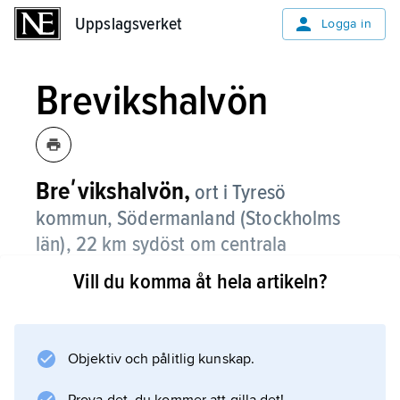
Uppslagsverket
Uppslagsverket
Logga in
Brevikshalvön
Breʹvikshalvön,
ort i Tyresö
kommun, Södermanland (Stockholms
län), 22 km sydöst om centrala
Stockholm.
Vill du komma åt hela artikeln?
Brevikshalvön, som ligger vid Erstaviken,
räknas som en del av Stockholms tätort. Det
är en bostadsort med tidigare
Objektiv och pålitlig kunskap.
fritidsbebyggelse som omvandlats till