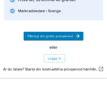
Prova det, du kommer att gilla det!
permanentbostäder.
Marknadsledare i Sverige.
Information om artikeln
Påbörja din gratis provperiod
eller
Logga in
Är du lärare? Starta din kostnadsfria provperiod härifrån.