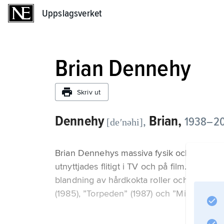
Uppslagsverket
Uppslagsverket
Brian Dennehy
Skriv ut
Dennehy
Brian,
,
1938–20
[deʹnəhi]
Brian Dennehys massiva fysik och antydning
utnyttjades flitigt i TV och på film. Han v
blandning av hårdkokta roller och karaktärss
(1985), ”Torpeden” (1987) och ”Misstänkt för