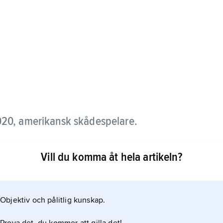
20, amerikansk skådespelare.
ar om kall brutalitet bakom ett gemytligt yttre
Vill du komma åt hela artikeln?
erkade främst inom kriminal- och actiongenrerna i en
tudier, t.ex. i ”First Blood” (1982), ”Silverado”
 mord” (1990). Till
Objektiv och pålitlig kunskap.