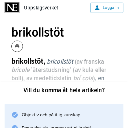
Uppslagsverket
Uppslagsverket
Logga in
brikollstöt
brikollstöt,
bricollstöt
(av franska
bricole
’återstudsning’ (av kula eller
boll), av medeltidslatin
briʹcola
)
,
en
sorts stöt i spelet biljard.
Vill du komma åt hela artikeln?
Det innebär att dessängbollen ska ligga nära
ett hål samt att man då stöter sin egen boll i
vall alldeles innan den slår i dessängbollen.
Objektiv och pålitlig kunskap.