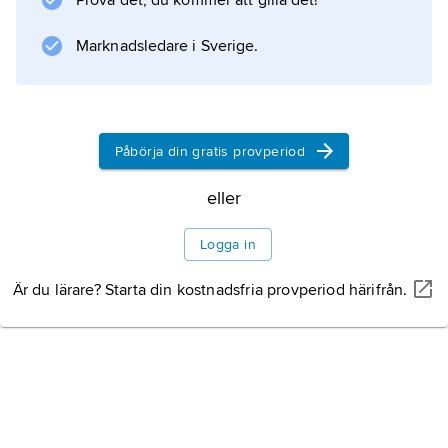
Prova det, du kommer att gilla det!
Marknadsledare i Sverige.
Information om artikeln
Påbörja din gratis provperiod
eller
Logga in
Är du lärare? Starta din kostnadsfria provperiod härifrån.