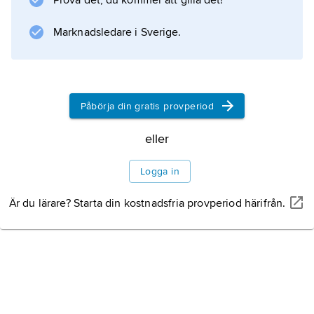
Prova det, du kommer att gilla det!
Marknadsledare i Sverige.
Information om artikeln
Påbörja din gratis provperiod
eller
Logga in
Är du lärare? Starta din kostnadsfria provperiod härifrån.