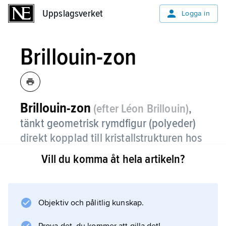
Uppslagsverket
Uppslagsverket
Logga in
Brillouin-zon
Brillouin-zon
(efter Léon Brillouin)
,
tänkt geometrisk rymdfigur (polyeder)
direkt kopplad till kristallstrukturen hos
ett fast ämne.
Vill du komma åt hela artikeln?
Brillouin-zonen utgör en viktig utgångspunkt
för beräkning av elektronernas egenskaper i
ett fast ämne.
Objektiv och pålitlig kunskap.