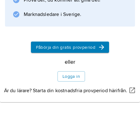
Prova det, du kommer att gilla det!
infaller i juni–juli. Arten härstammar från
Östeuropa och odlas på många håll som en
Marknadsledare i Sverige.
oöm, långlivad och
Påbörja din gratis provperiod
Information om artikeln
eller
Logga in
Är du lärare? Starta din kostnadsfria provperiod härifrån.