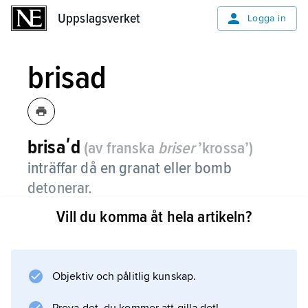
Uppslagsverket
Uppslagsverket
Logga in
brisad
brisaʹd
(av franska
briser
’krossa’)
inträffar då en granat eller bomb
detonerar.
Vill du komma åt hela artikeln?
Olika slags brisader erhålls alltefter den
tidpunkt vid vilken granatens eller bombens
tändning sker. Jämför
krevad
Objektiv och pålitlig kunskap.
.