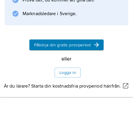
Prova det, du kommer att gilla det!
Marknadsledare i Sverige.
Information om artikeln
Påbörja din gratis provperiod
eller
Logga in
Är du lärare? Starta din kostnadsfria provperiod härifrån.