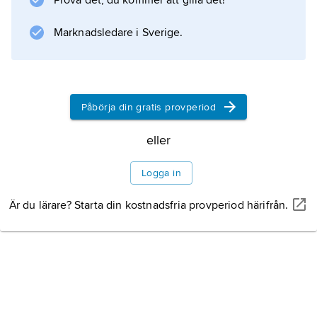
Prova det, du kommer att gilla det!
gjorde myndigheterna slut på denna
nedsmältning.
Marknadsledare i Sverige.
Information om artikeln
Påbörja din gratis provperiod
eller
Logga in
Är du lärare? Starta din kostnadsfria provperiod härifrån.