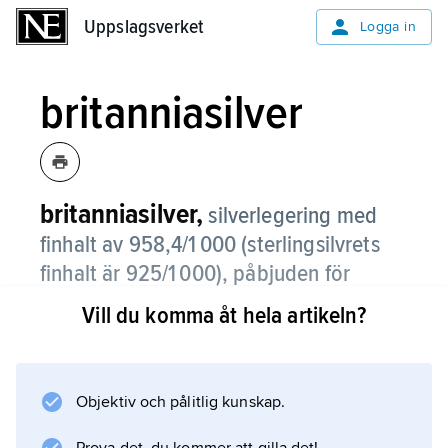
Uppslagsverket
Uppslagsverket
Logga in
britanniasilver
britanniasilver,
silverlegering med
finhalt av 958,4/1 000 (sterlingsilvrets
finhalt är 925/1 000), påbjuden för
engelska silverarbeten 1697–1720.
Vill du komma åt hela artikeln?
Skälet var att det under perioden rådde brist
på silver, varför silversmederna smälte ned
mynt för sina tillverkningar. Genom att kräva
Objektiv och pålitlig kunskap.
högre finhalt i smedernas produkter än i mynt