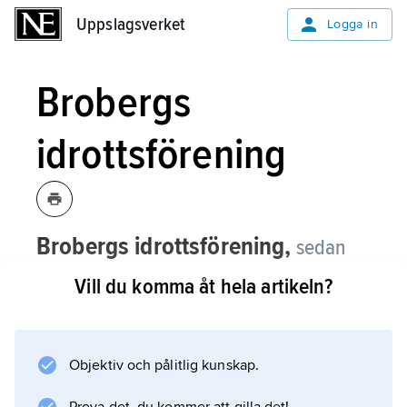
Uppslagsverket
Uppslagsverket
Logga in
Brobergs
idrottsförening
Brobergs idrottsförening,
sedan
2008
Broberg/Söderhamn Bandy IF
,
Vill du komma åt hela artikeln?
Söderhamn, en av landets främsta
bandyklubbar, bildad 1919.
Objektiv och pålitlig kunskap.
Initiativtagarna kom från stadsdelen Broberg,
därav namnet. Klubben har vunnit SM i bandy