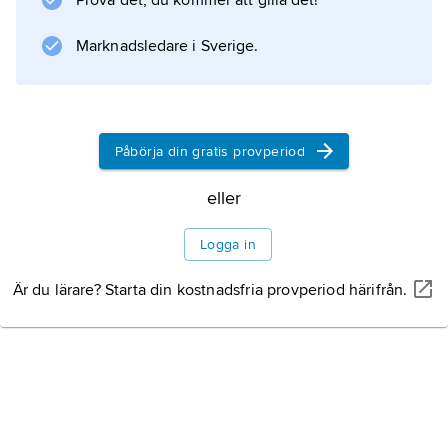
Prova det, du kommer att gilla det!
elefanter, antiloper och småvilt, visar en
variation i näringsintaget. Skal från
Marknadsledare i Sverige.
havssnäckor tyder på viss kontakt med
Påbörja din gratis provperiod
Information om artikeln
eller
Logga in
Är du lärare? Starta din kostnadsfria provperiod härifrån.