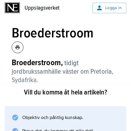
Uppslagsverket
Uppslagsverket
Logga in
Broederstroom
Broederstroom,
tidigt
jordbrukssamhälle väster om Pretoria,
Sydafrika.
Vill du komma åt hela artikeln?
Omfattande lämningar av husgolv, smältugnar,
metallföremål och keramik ger en detaljerad
bild av livet i Transvaal under mitten av det
första årtusendet e.Kr. Fynd av ben från
Objektiv och pålitlig kunskap.
domesticerad boskap och vilda djur, t.ex.