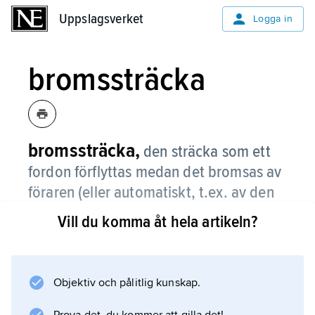
Uppslagsverket
Uppslagsverket
Logga in
bromssträcka
bromssträcka,
den sträcka som ett
fordon förflyttas medan det bromsas av
föraren (eller automatiskt, t.ex. av den
katastrofbroms som utlöses på ett
Vill du komma åt hela artikeln?
släpfordon om det lossnar från
dragfordonet under färd).
Objektiv och pålitlig kunskap.
För vägfordon avses vanligen nödbromsning
till stillastående med ordinarie färdbroms