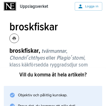
Uppslagsverket
Uppslagsverket
Logga in
broskfiskar
broskfiskar,
tvärmunnar
,
Chondriʹchthyes
eller
Plagioʹstomi
,
klass käkförsedda ryggradsdjur som
omfattar de nu levande underklasserna
Vill du komma åt hela artikeln?
Elasmobraʹnchii
(hajar och rockor) och
Holoceʹphali
(helhuvudfiskar) samt,
vanligen, de utdöda
Placodeʹrmi
Objektiv och pålitlig kunskap.
(pansarhajar).