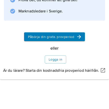
Prova det, du kommer att gilla det!
Marknadsledare i Sverige.
Information om artikeln
Påbörja din gratis provperiod
eller
Logga in
Är du lärare? Starta din kostnadsfria provperiod härifrån.