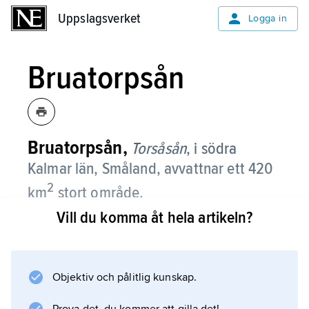
Uppslagsverket
Uppslagsverket
Logga in
Bruatorpsån
Bruatorpsån,
Torsåsån
,
i södra
Kalmar län, Småland, avvattnar ett 420
2
km
stort område.
Vill du komma åt hela artikeln?
Den rinner genom Torsås och faller ut i
Kalmarsund vid Söderåkra.
Objektiv och pålitlig kunskap.