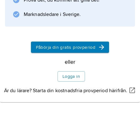
Prova det, du kommer att gilla det!
Information om artikeln
Marknadsledare i Sverige.
Påbörja din gratis provperiod
eller
Logga in
Är du lärare? Starta din kostnadsfria provperiod härifrån.