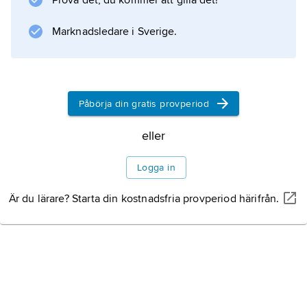
Prova det, du kommer att gilla det!
symbolisk karaktär och är knappast
vittnesbörd om tidigare praktiserade brudrov.
Marknadsledare i Sverige.
En form av brudrov florerade
Påbörja din gratis provperiod
Information om artikeln
eller
Logga in
Är du lärare? Starta din kostnadsfria provperiod härifrån.