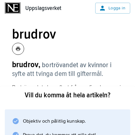
Uppslagsverket
Uppslagsverket
Logga in
brudrov
brudrov,
bortrövandet av kvinnor i
syfte att tvinga dem till giftermål.
Bortrövandet sker oftast från en fiendegrupp i
Vill du komma åt hela artikeln?
samband med krigföring eller räder. Egentliga
brudrov är kända från bl.a. sydamerikanska
urfolk. I många andra kulturer finns
brudrovsliknande ceremonier som ingår i
Objektiv och pålitlig kunskap.
bröllopsfirandet; dessa har dock enbart