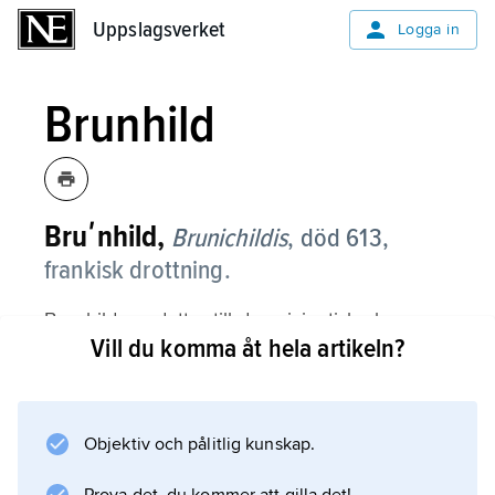
Uppslagsverket
Uppslagsverket
Logga in
Brunhild
Bruʹnhild,
Brunichildis
,
död 613,
frankisk drottning.
Brunhild var dotter till den visigotiske kungen
Vill du komma åt hela artikeln?
Athanagild och bortgiftes år 567 med Sigibert
I av Austrasien. Efter dennes död år 575 i
kriget mot brodern Chilperik av Neustrien
ledde hon själv kampen mot dels Neustrien,
Objektiv och pålitlig kunskap.
dels adeln i Austrasien och Burgund. Slutligen