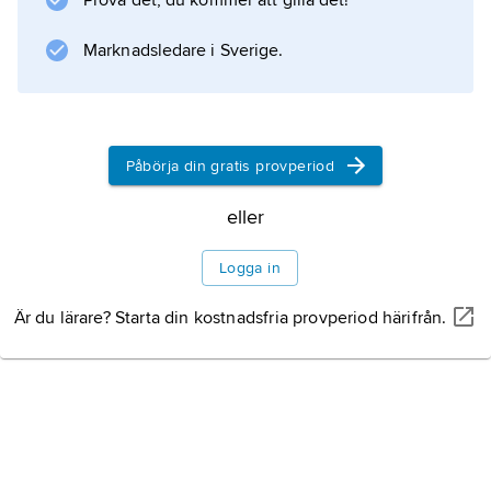
Prova det, du kommer att gilla det!
besegrades hon av en koalition av sina
fiender
Marknadsledare i Sverige.
Information om artikeln
Påbörja din gratis provperiod
eller
Logga in
Är du lärare? Starta din kostnadsfria provperiod härifrån.