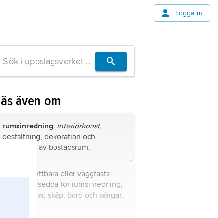
Logga in
Läs även om
rumsinredning,
interiörkonst
,
gestaltning, dekoration och
möblering av bostadsrum.
möbler
, flyttbara eller väggfasta
föremål avsedda för rumsinredning,
såsom stolar, skåp, bord och sängar.