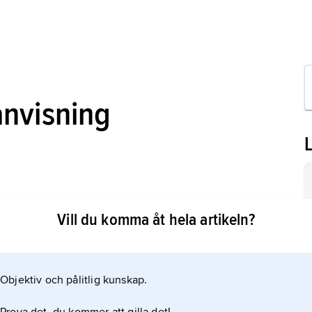
anvisning
onstnären, glashusarkitekten, människan
Vill du komma åt hela artikeln?
Objektiv och pålitlig kunskap.
rtikeln