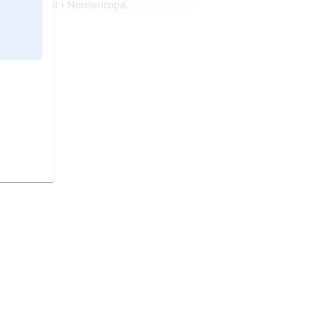
Norge,
stat i Nordeuropa.
Österrike,
stat i Centraleuropa.
Sverige,
stat på Skandinaviska
halvön, norra Europa.