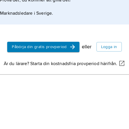
Prova det, du kommer att gilla det!
Marknadsledare i Sverige.
eller
Påbörja din gratis provperiod
Logga in
Är du lärare? Starta din kostnadsfria provperiod härifrån.