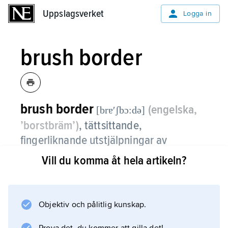
Uppslagsverket
Uppslagsverket
Logga in
brush border
brush border
(engelska,
[brɐʹʃbɔ:də]
’borstbräm’)
,
tättsittande,
fingerliknande utstjälpningar av
membranerna på vissa slemhinnecellers
Vill du komma åt hela artikeln?
yta, t.ex. i tarmen eller i njuren.
Jämför
Objektiv och pålitlig kunskap.
mikrovilli
.