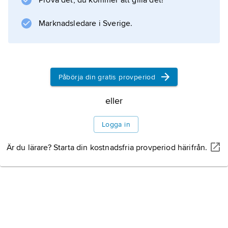
Prova det, du kommer att gilla det!
Marknadsledare i Sverige.
Information om artikeln
Påbörja din gratis provperiod
eller
Logga in
Är du lärare? Starta din kostnadsfria provperiod härifrån.