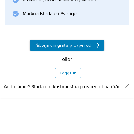
Prova det, du kommer att gilla det!
till bordsservis i de etruskiska
högreståndshemmen. Många vasformer, t.ex.
Marknadsledare i Sverige.
kannor och bägare, anknyter till
vinkonsumtion.
Påbörja din gratis provperiod
Information om artikeln
eller
Logga in
Är du lärare? Starta din kostnadsfria provperiod härifrån.