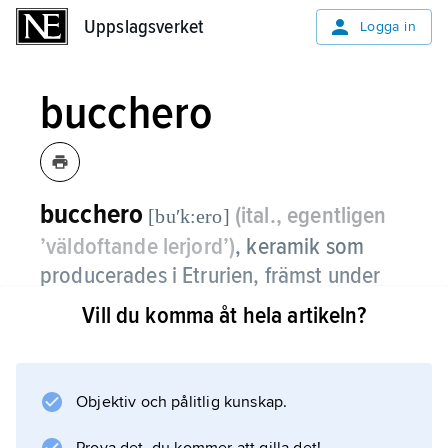
Uppslagsverket
Uppslagsverket
Logga in
bucchero
bucchero
(ital., egentligen
[buʹk:ero]
’väldoftande lerjord’)
,
keramik som
producerades i Etrurien, främst under
600- och 500-talen f.Kr.
Vill du komma åt hela artikeln?
Karakteristiska drag är, förutom
framställningen genom drejning, godsets rakt
igenom svarta färg (en bränningsteknisk
Objektiv och pålitlig kunskap.
effekt) samt ytans lyster. Bucchero användes