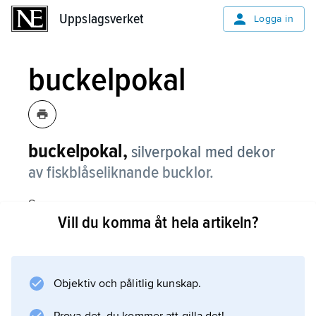
Uppslagsverket
Uppslagsverket
Logga in
buckelpokal
buckelpokal,
silverpokal med dekor
av fiskblåseliknande bucklor.
Se
Vill du komma åt hela artikeln?
pokal
.
Objektiv och pålitlig kunskap.
Information om artikeln