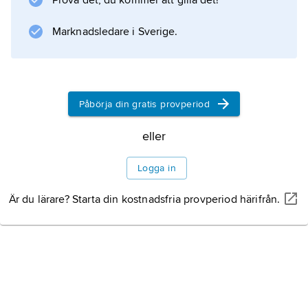
Prova det, du kommer att gilla det!
Marknadsledare i Sverige.
Påbörja din gratis provperiod
eller
Logga in
Är du lärare? Starta din kostnadsfria provperiod härifrån.