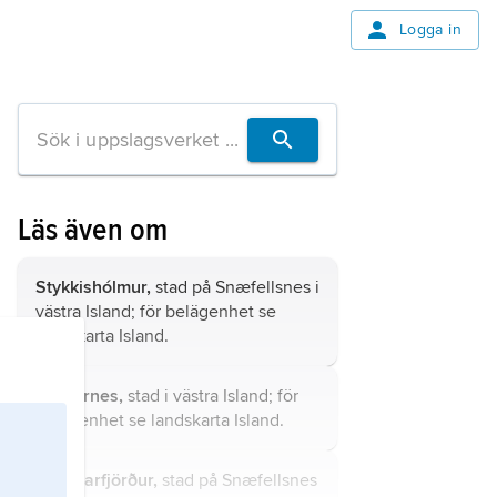
Logga in
Läs även om
Stykkishólmur,
stad på Snæfellsnes i
västra Island; för belägenhet se
landskarta
Island
.
Borgarnes,
stad i västra Island; för
belägenhet se landskarta
Island
.
Grundarfjörður,
stad på Snæfellsnes