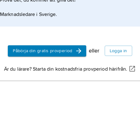
Prova det, du kommer att gilla det!
Marknadsledare i Sverige.
eller
Påbörja din gratis provperiod
Logga in
Är du lärare? Starta din kostnadsfria provperiod härifrån.