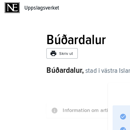
Uppslagsverket
Uppslagsverket
Búðardalur
Skriv ut
Búðardalur,
stad i västra Isl
Information om artikeln