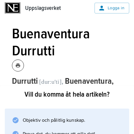
Uppslagsverket
Uppslagsverket
Logga in
Buenaventura
Durrutti
Durrutti
Buenaventura,
,
[dur:uʹti]
1896–1936, spansk anarkist, medlem av
Vill du komma åt hela artikeln?
gruppen Los Solidarios, inblandad i bl.a.
mordet på ärkebiskopen av Zaragoza
1923 och ett misslyckat attentat mot
Objektiv och pålitlig kunskap.
kung Alfons
XIII
i Paris 1924.