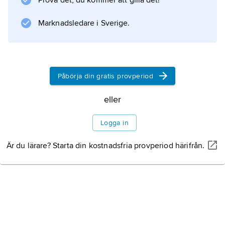
Prova det, du kommer att gilla det!
Marknadsledare i Sverige.
Påbörja din gratis provperiod
eller
Logga in
Är du lärare? Starta din kostnadsfria provperiod härifrån.