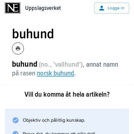
Uppslagsverket
Uppslagsverket
Logga in
buhund
buhund
(no., ’vallhund’)
, annat namn
på rasen
norsk buhund
.
Vill du komma åt hela artikeln?
Information om artikeln
Objektiv och pålitlig kunskap.