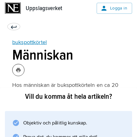
Uppslagsverket
Uppslagsverket
Logga in
bukspottkörtel
Människan
Hos människan är bukspottkörteln en ca 20
cm lång, morotsformig körtel, bestående av
Vill du komma åt hela artikeln?
huvud, kropp och svans. Körteln ligger på
tvären bakom magsäcken i bukhålans bakre
vägg, till största delen täckt av bukhinnan.
Objektiv och pålitlig kunskap.
Bukspottkörtelns huvud ligger tätt intill
tolvfingertarmen, i vilken körtelns