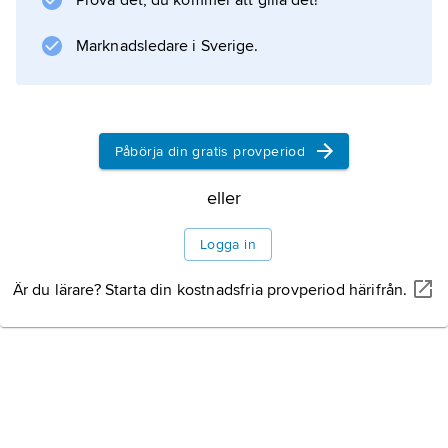
Prova det, du kommer att gilla det!
huvudutförsgång mynnar gemensamt med
gallgången från levern. Körteln har
Marknadsledare i Sverige.
Information om artikeln
Påbörja din gratis provperiod
eller
Logga in
Är du lärare? Starta din kostnadsfria provperiod härifrån.