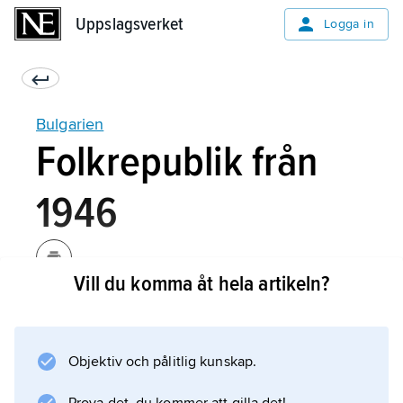
Uppslagsverket
Uppslagsverket
Logga in
Bulgarien
Folkrepublik från
1946
Vill du komma åt hela artikeln?
Med de ryska trupperna återvände de
kommunistiska ledarna, bland andra
Georgij Dimitrov
Objektiv och pålitlig kunskap.
. En förföljelse mot politiska motståndare
inleddes; de beskylldes antingen för