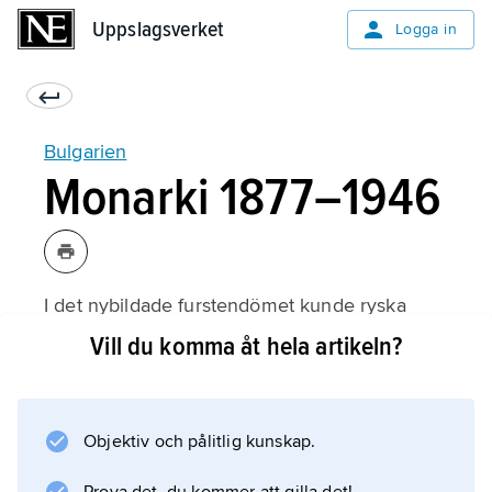
Uppslagsverket
Uppslagsverket
Logga in
Bulgarien
Monarki 1877–1946
I det nybildade furstendömet kunde ryska
ämbetsmän och generaler (fram till 1885 på
Vill du komma åt hela artikeln?
krigsministerposten) spela ut konservativa och
liberala grupper mot varandra. De senare kom
att dominera den konstituerande församlingen
Objektiv och pålitlig kunskap.
i Veliko Tărnovo, som genomförde en
författning med enkammarsystem, allmän