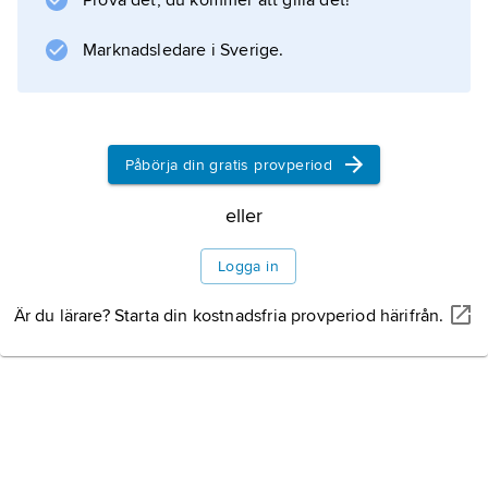
Prova det, du kommer att gilla det!
rösträtt från 21 år, press- och mötesfrihet. Med
hjälp av
Marknadsledare i Sverige.
Information om artikeln
Påbörja din gratis provperiod
eller
Logga in
Är du lärare? Starta din kostnadsfria provperiod härifrån.