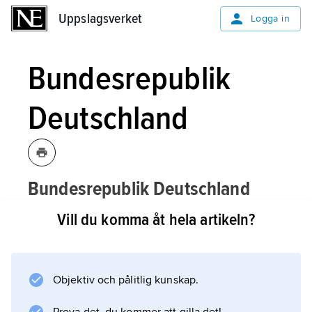
Uppslagsverket
Uppslagsverket
Logga in
Bundesrepublik
Deutschland
Bundesrepublik Deutschland
y
,
[buʹndəsrepubli:k dɔ
ʹtʃlant]
Vill du komma åt hela artikeln?
Förbundsrepubliken Tyskland
, det
officiella tyska namnet på
Tyskland
.
Objektiv och pålitlig kunskap.