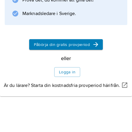
Prova det, du kommer att gilla det!
Information om artikeln
Marknadsledare i Sverige.
Påbörja din gratis provperiod
eller
Logga in
Är du lärare? Starta din kostnadsfria provperiod härifrån.