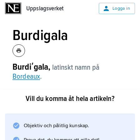
Uppslagsverket
Uppslagsverket
Logga in
Burdigala
Burdiʹgala,
latinskt namn på
Bordeaux
.
Vill du komma åt hela artikeln?
Information om artikeln
Objektiv och pålitlig kunskap.