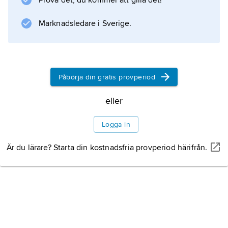
Prova det, du kommer att gilla det!
Marknadsledare i Sverige.
Påbörja din gratis provperiod
eller
Logga in
Är du lärare? Starta din kostnadsfria provperiod härifrån.