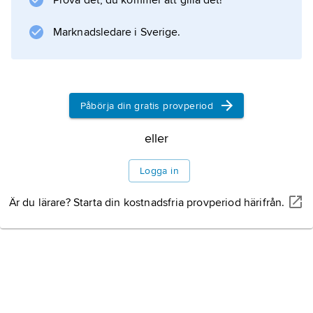
Prova det, du kommer att gilla det!
Marknadsledare i Sverige.
Påbörja din gratis provperiod
eller
Logga in
Är du lärare? Starta din kostnadsfria provperiod härifrån.