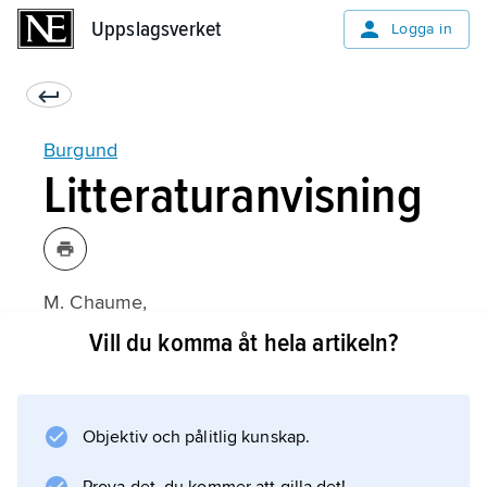
Uppslagsverket
Uppslagsverket
Logga in
Burgund
Litteraturanvisning
M. Chaume,
Les Origines du duché de Bourgogne
Vill du komma åt hela artikeln?
1–2 (1925–31);
Objektiv och pålitlig kunskap.
Information om artikeln