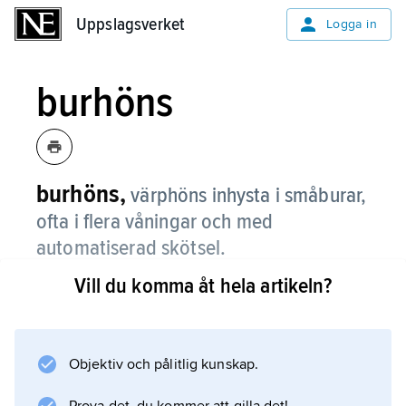
Uppslagsverket
Uppslagsverket
Logga in
burhöns
burhöns,
värphöns inhysta i småburar,
ofta i flera våningar och med
automatiserad skötsel.
Vill du komma åt hela artikeln?
Systemet infördes till Sverige på 1930-talet
från USA, men blev mer allmänt först under
1960-talet på grund av stora hälsoproblem
hos golvhöns. Enligt svenska
Objektiv och pålitlig kunskap.
djurskyddsbestämmelser får inte höns för