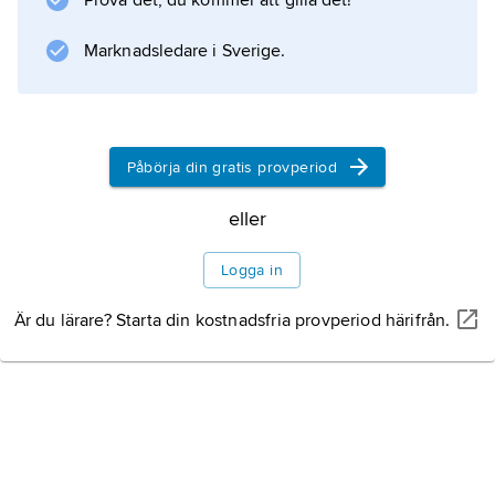
Prova det, du kommer att gilla det!
äggproduktion inhysas i burar eller på annat
sätt som inte uppfyller hönsens behov av
Marknadsledare i Sverige.
värprede, sittpinne och sandbad. Sådana
burar förbjöds
Påbörja din gratis provperiod
Information om artikeln
eller
Logga in
Är du lärare? Starta din kostnadsfria provperiod härifrån.