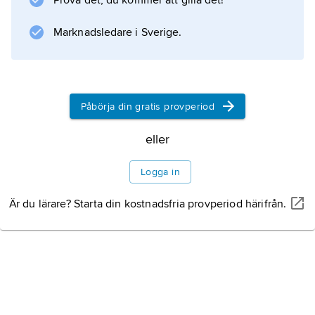
Prova det, du kommer att gilla det!
Marknadsledare i Sverige.
Påbörja din gratis provperiod
eller
Logga in
Är du lärare? Starta din kostnadsfria provperiod härifrån.