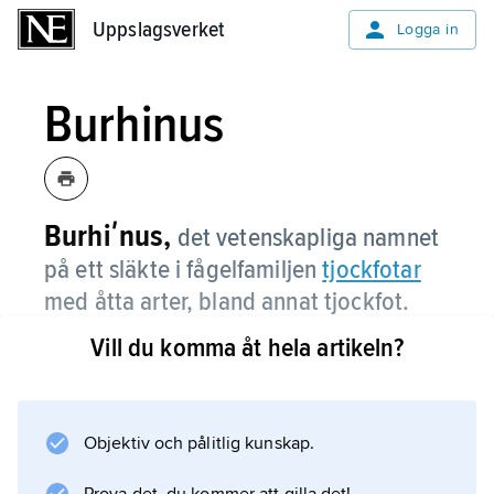
Uppslagsverket
Uppslagsverket
Logga in
Burhinus
Burhiʹnus,
det vetenskapliga namnet
på ett släkte i fågelfamiljen
tjockfotar
med åtta arter, bland annat tjockfot.
Vill du komma åt hela artikeln?
Information om artikeln
Objektiv och pålitlig kunskap.